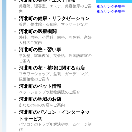
河北町の美容・エステ情報
美容院、理容室、エステ、美容整形のご案
相互リンク募集中
内
相互リンク募集中
河北町の健康・リラクゼーション
薬局、整体院・石膏院、マッサージなど
河北町の医療機関
外科、内科、小児科、歯科、耳鼻科、産婦
人科のご案内
河北町の塾・習い事
学習塾、家庭教師、英会話、外国語教室の
ご案内
河北町の花・植物に関するお店
フラワーショップ、盆栽、ガーデニング、
観葉植物のご案内
河北町のペット情報
ペットショップや動物病院のご紹介
河北町の地域のお店
あなたの街のお店をご案内
河北町のパソコン・インターネッ
トサービス
パソコンのトラブル解決やホームページ制
作