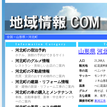
全国
>
山形県
>
河北町
Information Category
T
河北町の宿泊予約
山形県
河北町
ホテル、旅館の予約ができるサイト
河北町のグルメ情報
人口
21,268人
レストラン・美味しいお店のご案内
観光地
紅花資料
市の花
ベニバナ
河北町の不動産情報
サッカー
モンテデ
売買・賃貸のおすすめ物件のご案内
駅
ＪＲ山形
河北町の建築・リフォーム情報
温泉
べに花温
家・建物の新築・リフォーム工事のご案内
グルメ
肉そば、
河北町の車の購入とメンテナンス
主な産業
米、長芋
車検、自動車修理、新車・中古車ディーラ
隣接市町村
寒河江市
ーのご案内