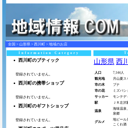
全国
>
山形県
>
西川町
> 地域のお店
Information Category
T
西川町のブティック
山形県
西川町
人口
7,144人
登録されていません。
観光地
月山夏ス
西川町の携帯ショップ
市の木
ブナ
市の花
ミズバシ
サッカー
モンテデ
登録されていません。
駅
ＪＲ左沢
西川町のギフトショップ
海味温泉
温泉
泉郷
地ビール
登録されていません。
グルメ
こくわ酒