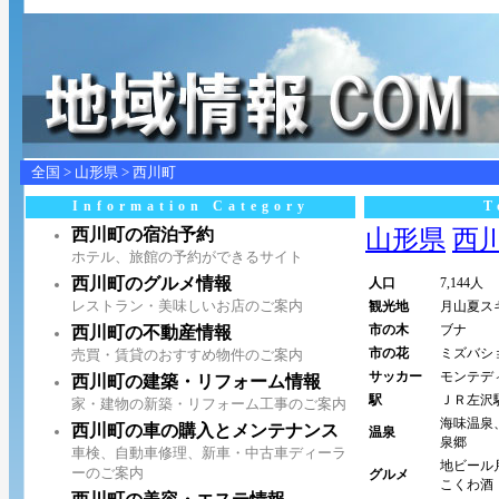
全国
>
山形県
>
西川町
Information Category
T
西川町の宿泊予約
山形県
西川町
ホテル、旅館の予約ができるサイト
西川町のグルメ情報
人口
7,144人
レストラン・美味しいお店のご案内
観光地
月山夏ス
市の木
ブナ
西川町の不動産情報
市の花
ミズバシ
売買・賃貸のおすすめ物件のご案内
サッカー
モンテデ
西川町の建築・リフォーム情報
駅
ＪＲ左沢
家・建物の新築・リフォーム工事のご案内
海味温泉
西川町の車の購入とメンテナンス
温泉
泉郷
車検、自動車修理、新車・中古車ディーラ
地ビール
ーのご案内
グルメ
こくわ酒