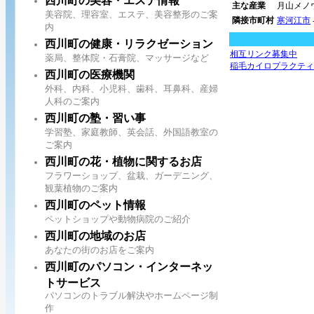
西川町の美容・エステ情報
主な産業
月山メノ
美容院、理容室、エステ、美容整形のご案
隣接市町村
寒河江市
内
西川町の健康・リラクゼーション
相互リンク募集中
薬局、整体院・石膏院、マッサージなど
稲毛カイロプラクティ
西川町の医療機関
外科、内科、小児科、歯科、耳鼻科、産婦
人科のご案内
西川町の塾・習い事
学習塾、家庭教師、英会話、外国語教室の
ご案内
西川町の花・植物に関するお店
フラワーショップ、盆栽、ガーデニング、
観葉植物のご案内
西川町のペット情報
ペットショップや動物病院のご紹介
西川町の地域のお店
あなたの街のお店をご案内
西川町のパソコン・インターネッ
トサービス
パソコンのトラブル解決やホームページ制
作