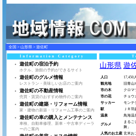
全国
>
山形県
>
遊佐町
Information Category
T
遊佐町の宿泊予約
山形県
遊佐町
ホテル、旅館の予約ができるサイト
遊佐町のグルメ情報
人口
17,450
レストラン・美味しいお店のご案内
観光地
旧青山
市の木
クロマ
遊佐町の不動産情報
市の花
チョウ
売買・賃貸のおすすめ物件のご案内
サッカー
モンテ
遊佐町の建築・リフォーム情報
駅
ＪＲ羽
家・建物の新築・リフォーム工事のご案内
温泉
鳥海温
遊佐町の車の購入とメンテナンス
まるご
車検、自動車修理、新車・中古車ディーラ
グルメ
舞」
ーのご案内
人気のお土産
玄米お