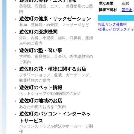
遊佐町の美容・エステ情報
主な産業
寒鱈
美容院、理容室、エステ、美容整形のご案
隣接市町村
酒田市
内
遊佐町の健康・リラクゼーション
相互リンク募集中
薬局、整体院・石膏院、マッサージなど
稲毛カイロプラクティ
遊佐町の医療機関
外科、内科、小児科、歯科、耳鼻科、産婦
人科のご案内
遊佐町の塾・習い事
学習塾、家庭教師、英会話、外国語教室の
ご案内
遊佐町の花・植物に関するお店
フラワーショップ、盆栽、ガーデニング、
観葉植物のご案内
遊佐町のペット情報
ペットショップや動物病院のご紹介
遊佐町の地域のお店
あなたの街のお店をご案内
遊佐町のパソコン・インターネッ
トサービス
パソコンのトラブル解決やホームページ制
作