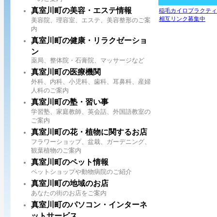
真室川町の美容・エステ情報
稲毛カイロプラクティ
相互リンク募集中
美容院、理容室、エステ、美容整形のご案
内
真室川町の健康・リラクゼーショ
ン
薬局、整体院・石膏院、マッサージなど
真室川町の医療機関
外科、内科、小児科、歯科、耳鼻科、産婦
人科のご案内
真室川町の塾・習い事
学習塾、家庭教師、英会話、外国語教室の
ご案内
真室川町の花・植物に関するお店
フラワーショップ、盆栽、ガーデニング、
観葉植物のご案内
真室川町のペット情報
ペットショップや動物病院のご紹介
真室川町の地域のお店
あなたの街のお店をご案内
真室川町のパソコン・インターネ
ットサービス