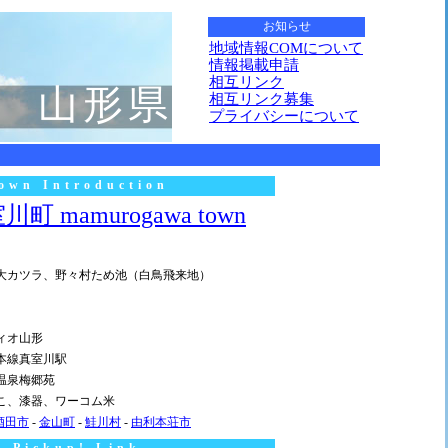
お知らせ
地域情報COMについて
情報掲載申請
相互リンク
山形県
相互リンク募集
プライバシーについて
own Introduction
川町 mamurogawa town
大カツラ、野々村ため池（白鳥飛来地）
ィオ山形
本線真室川駅
温泉梅郷苑
こ、漆器、ワーコム米
酒田市
-
金山町
-
鮭川村
-
由利本荘市