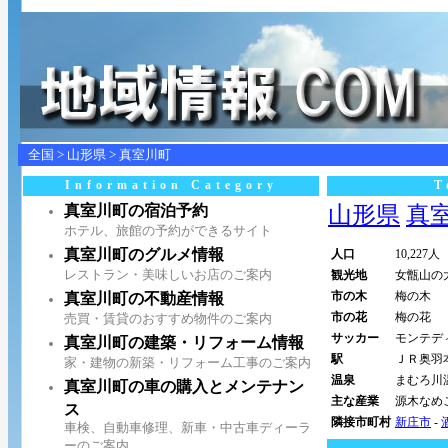
全国
>
山形県
>
真室川町
Information Category
T
真室川町の宿泊予約
山形県
真室
ホテル、旅館の予約ができるサイト
真室川町のグルメ情報
人口
10,227人
レストラン・美味しいお店のご案内
観光地
女甑山の
市の木
梅の木
真室川町の不動産情報
市の花
梅の花
売買・賃貸のおすすめ物件のご案内
サッカー
モンテデ
真室川町の建築・リフォーム情報
駅
ＪＲ奥羽
家・建物の新築・リフォーム工事のご案内
温泉
まむろ川
真室川町の車の購入とメンテナン
主な産業
源木なめ
ス
隣接市町村
新庄市
-
車検、自動車修理、新車・中古車ディーラ
ーのご案内