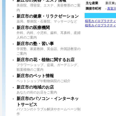
新庄市の美容・エステ情報
主な産業
新庄東
美容院、理容室、エステ、美容整形のご案
隣接市町村
-
真室
内
新庄市の健康・リラクゼーション
稲毛カイロプラクティ
薬局、整体院・石膏院、マッサージなど
稲毛カイロプラクティ
新庄市の医療機関
外科、内科、小児科、歯科、耳鼻科、産婦
人科のご案内
新庄市の塾・習い事
学習塾、家庭教師、英会話、外国語教室の
ご案内
新庄市の花・植物に関するお店
フラワーショップ、盆栽、ガーデニング、
観葉植物のご案内
新庄市のペット情報
ペットショップや動物病院のご紹介
新庄市の地域のお店
あなたの街のお店をご案内
新庄市のパソコン・インターネッ
トサービス
パソコンのトラブル解決やホームページ制
作