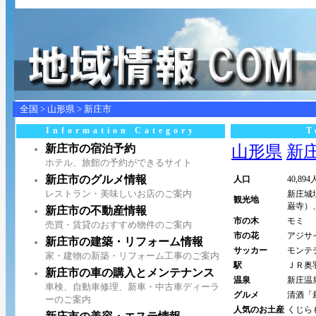
全国
>
山形県
>
新庄市
Information Category
T
新庄市の宿泊予約
山形県
新庄市
ホテル、旅館の予約ができるサイト
新庄市のグルメ情報
人口
40,894
レストラン・美味しいお店のご案内
新庄城
観光地
巌寺）
新庄市の不動産情報
市の木
モミ
売買・賃貸のおすすめ物件のご案内
市の花
アジサ
新庄市の建築・リフォーム情報
サッカー
モンテ
家・建物の新築・リフォーム工事のご案内
駅
ＪＲ奥
新庄市の車の購入とメンテナンス
温泉
新庄温
車検、自動車修理、新車・中古車ディーラ
グルメ
清酒「
ーのご案内
人気のお土産
くじら