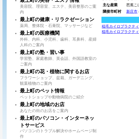
最上町の美容・エステ情報
主な産業
芭蕉こ
美容院、理容室、エステ、美容整形のご案
隣接市町村
新庄市
内
最上町の健康・リラクゼーション
薬局、整体院・石膏院、マッサージなど
稲毛カイロプラクティ
稲毛カイロプラクティ
最上町の医療機関
外科、内科、小児科、歯科、耳鼻科、産婦
人科のご案内
最上町の塾・習い事
学習塾、家庭教師、英会話、外国語教室の
ご案内
最上町の花・植物に関するお店
フラワーショップ、盆栽、ガーデニング、
観葉植物のご案内
最上町のペット情報
ペットショップや動物病院のご紹介
最上町の地域のお店
あなたの街のお店をご案内
最上町のパソコン・インターネッ
トサービス
パソコンのトラブル解決やホームページ制
作