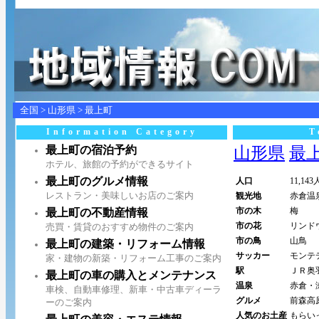
全国
>
山形県
>
最上町
Information Category
T
最上町の宿泊予約
山形県
最上
ホテル、旅館の予約ができるサイト
最上町のグルメ情報
人口
11,143
レストラン・美味しいお店のご案内
観光地
赤倉温
市の木
梅
最上町の不動産情報
市の花
リンド
売買・賃貸のおすすめ物件のご案内
市の鳥
山鳥
最上町の建築・リフォーム情報
サッカー
モンテ
家・建物の新築・リフォーム工事のご案内
駅
ＪＲ奥
最上町の車の購入とメンテナンス
温泉
赤倉・
車検、自動車修理、新車・中古車ディーラ
グルメ
前森高
ーのご案内
人気のお土産
もらい